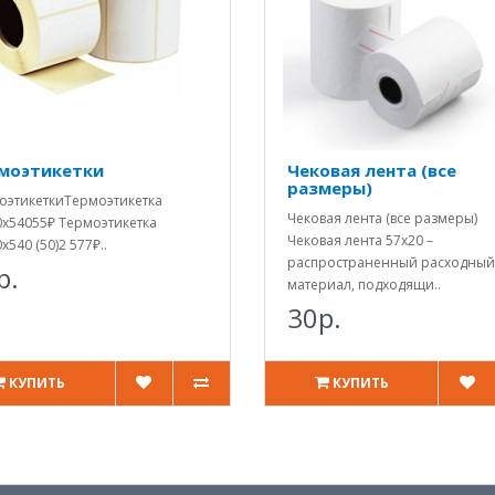
моэтикетки
Чековая лента (все
размеры)
оэтикеткиТермоэтикетка
Чековая лента (все размеры)
0х54055₽ Термоэтикетка
Чековая лента 57х20 –
х540 (50)2 577₽..
распространенный расходный
р.
материал, подходящи..
30р.
КУПИТЬ
КУПИТЬ